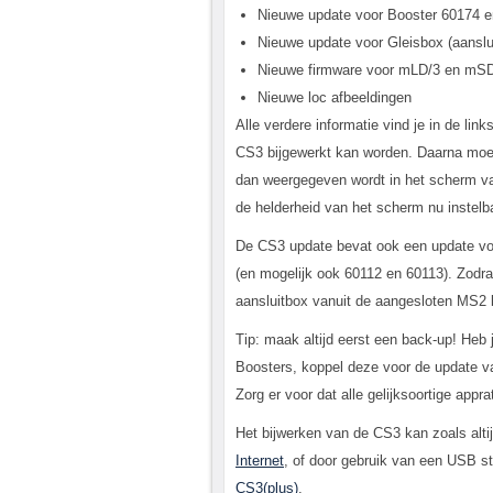
Nieuwe update voor Booster 60174 en
Nieuwe update voor Gleisbox (aanslu
Nieuwe firmware voor mLD/3 en mSD
Nieuwe loc afbeeldingen
Alle verdere informatie vind je in de lin
CS3 bijgewerkt kan worden. Daarna moet 
dan weergegeven wordt in het scherm va
de helderheid van het scherm nu instelba
De CS3 update bevat ook een update voo
(en mogelijk ook 60112 en 60113). Zodr
aansluitbox vanuit de aangesloten MS2 
Tip: maak altijd eerst een back-up! Heb
Boosters, koppel deze voor de update v
Zorg er voor dat alle gelijksoortige appr
Het bijwerken van de CS3 kan zoals alti
Internet
, of door gebruik van een USB s
CS3(plus)
.