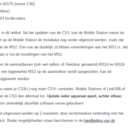
 60175 (versie 3.85)
itbox)
/3 locdecoders
ks in dit artikel. Na het updaten van de CS3, kan de Mobile Station vanuit de
op de Mobile Station de installatie nog verder afgerond worden, zoals dat
n de MS2. Een van de duidelijk zichtbare veranderingen aan het MS2 is, dat
ar is via de instellingen van het MS2.
r de aansluitboxen (ook wel railbox of Gleisbos genaamd) 60114 en 60116
a een bijgewerkte MS2 op de aansluitbox wordt aangesloten, kan de
bijgewerkt worden.
 je naast je CS3(+) nog meer CS3+ centrales, Mobile Stations of LinkS88 of
an de CS3 dan allemaal los.
Update ieder apparaat apart, achter elkaar.
aten uiteindelijk dezelfde software versie gebruiken!
jd uitgevoerd worden op 2 manieren: door rechtstreekse verbinding met het
tick. Beide mogelijkheiden staan beschreven in de
handleiding van de