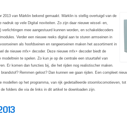
 2013 van Märklin bekend gemaakt. Märklin is stellig overtuigd van de
de nadruk op vele Digital noviteiten. Zo zijn daar nieuwe wissel- en,
) verlichtingen mee aangestuurd kunnen worden, en schakeldecoders
odules. Verder een nieuwe reeks digital aan te sturen armseinen in
l voorseinen als hoofdseinen en rangeerseinen maken het assortiment in
 wel de nieuwe mfx+ decoder. Deze nieuwe mfx+ decoder biedt de
 modeltrein te spelen. Zo kun je op de centrale een stuurtafel van
ven. Er komen dan functies bij, die het rijden nog realistischer maken.
e brandstof? Remmen gelost? Dan kunnen we gaan rijden. Een compleet nieuwe
ge modellen op het programma, van rijk gedetailleerde stoomlocomotieven, t
de folders die via de links in dit artikel te downloaden zijn.
2013