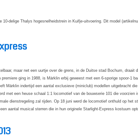
e 10-delige Thalys hogesnelheidstrein in Kuifje-uitvoering. Dit model (artike
Express
elbaar, maar net een uurtje over de grens, in de Duitse stad Bochum, draait di
n premiere ging in 1988, is Märklin erbij geweest met een 6-sporige spoor-1 
eft Märklin indertijd een aantal exclusieve (miniclub) modellen uitgebracht 
vierd met een heuse schaal 1:1 locomotief van de bouwserie 101 die voorzien i
ormale dienstregeling zal rijden. Op 18 juni werd de locomotief onthuld op het
een aantal musical sterren die in hun originele Starlight-Express kostuum opt
013