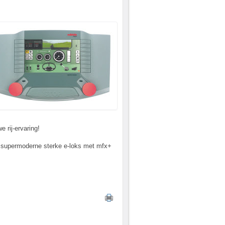
 rij-ervaring!
ot supermoderne sterke e-loks met mfx+