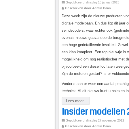
Gepubliceerd: dinsdag 15 januari 2013
Geschreven door Admin Daan
Deze week zijn de nieuwe producten voor
digitale modelbaan. En dus ligt dit jaar 
seindecoders, waar echter ook (gedimde
evenals nieuwe geavanceerde terugmeldm
een hoge gedetailleerde kwaliteit. Zowe
een klap kompleet. Een top nieuwtje is
mogelijkheid om nog realistischer met de
bijvoorbeeld een diesellloc laten weerge
Zijn de motoren gestart? Is er voldoend
Verder staan er weer een aantal prachti
techniek. Al dit nieuws kunt u nalezen in 
Lees meer...
Insider modellen 
Gepubliceerd: dinsdag 27 november 2012
Geschreven door Admin Daan