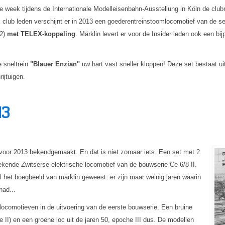
ige week tijdens de Internationale Modelleisenbahn-Ausstellung in Köln de clu
x club leden verschijnt er in 2013 een goederentreinstoomlocomotief van de s
12)
met TELEX-koppeling
. Märklin levert er voor de Insider leden ook een b
e sneltrein
"Blauer Enzian"
uw hart vast sneller kloppen! Deze set bestaat ui
ijtuigen.
13
 voor 2013 bekendgemaakt. En dat is niet zomaar iets. Een set met 2
bekende Zwitserse elektrische locomotief van de bouwserie Ce 6/8 II.
al het boegbeeld van märklin geweest: er zijn maar weinig jaren waarin
had...
ocomotieven in de uitvoering van de eerste bouwserie. Een bruine
e II) en een groene loc uit de jaren 50, epoche III dus. De modellen