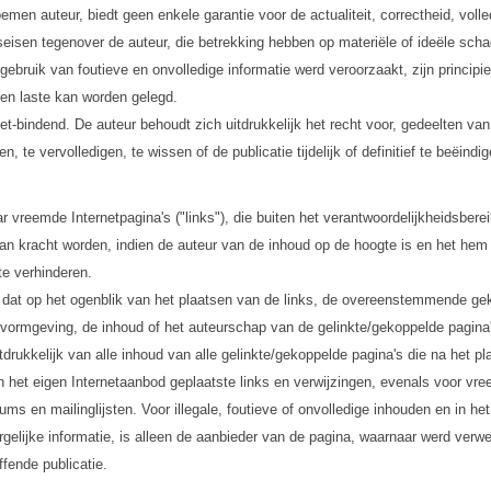
men auteur, biedt geen enkele garantie voor de actualiteit, correctheid, volle
seisen tegenover de auteur, die betrekking hebben op materiële of ideële schad
gebruik van foutieve en onvolledige informatie werd veroorzaakt, zijn principie
 ten laste kan worden gelegd.
niet-bindend. De auteur behoudt zich uitdrukkelijk het recht voor, gedeelten va
, te vervolledigen, te wissen of de publicatie tijdelijk of definitief te beëindig
aar vreemde Internetpagina's ("links"), die buiten het verantwoordelijkheidsbere
van kracht worden, indien de auteur van de inhoud op de hoogte is en het hem te
te verhinderen.
ijk dat op het ogenblik van het plaatsen van de links, de overeenstemmende gek
vormgeving, de inhoud of het auteurschap van de gelinkte/gekoppelde pagina'
tdrukkelijk van alle inhoud van alle gelinkte/gekoppelde pagina's die na het p
en het eigen Internetaanbod geplaatste links en verwijzingen, evenals voor v
ms en mailinglijsten. Voor illegale, foutieve of onvolledige inhouden en in het
ergelijke informatie, is alleen de aanbieder van de pagina, waarnaar werd verw
ffende publicatie.