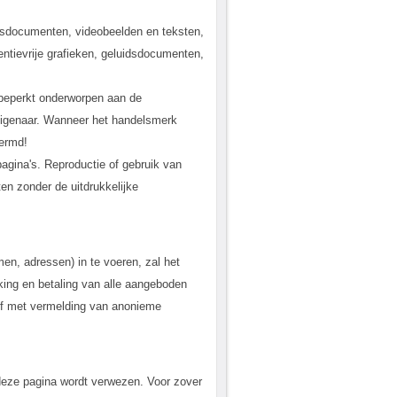
uidsdocumenten, videobeelden en teksten,
entievrije grafieken, geluidsdocumenten,
nbeperkt onderworpen aan de
igenaar. Wanneer het handelsmerk
hermd!
pagina's. Reproductie of gebruik van
ten zonder de uitdrukkelijke
en, adressen) in te voeren, zal het
king en betaling van alle aangeboden
s of met vermelding van anonieme
deze pagina wordt verwezen. Voor zover