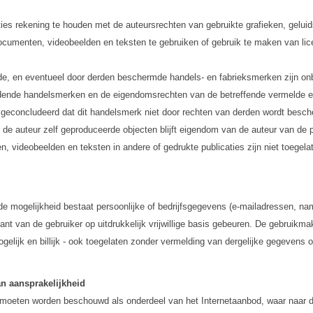
caties rekening te houden met de auteursrechten van gebruikte grafieken, gel
documenten, videobeelden en teksten te gebruiken of gebruik te maken van lic
lde, en eventueel door derden beschermde handels- en fabrieksmerken zijn o
dende handelsmerken en de eigendomsrechten van de betreffende vermelde e
 geconcludeerd dat dit handelsmerk niet door rechten van derden wordt besc
 de auteur zelf geproduceerde objecten blijft eigendom van de auteur van de 
n, videobeelden en teksten in andere of gedrukte publicaties zijn niet toegela
e mogelijkheid bestaat persoonlijke of bedrijfsgegevens (e-mailadressen, nam
nt van de gebruiker op uitdrukkelijk vrijwillige basis gebeuren. De gebruikma
ogelijk en billijk - ook toegelaten zonder vermelding van dergelijke gegeven
an aansprakelijkheid
id moeten worden beschouwd als onderdeel van het Internetaanbod, waar naar 