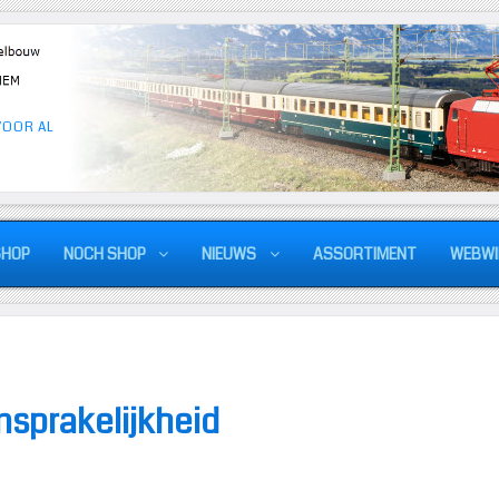
VOOR AL
SHOP
NOCH SHOP
NIEUWS
ASSORTIMENT
WEBWI
ansprakelijkheid