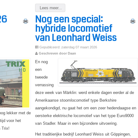
Lees meer...
26
Nog een special:
hybride locomotief
van Leonhard Weiss
Gepubliceerd: zaterdag 07 maart 2026
Geschreven door Daan
En nog
een
tweede
verrassing
deze week van Märklin: werd enkele dagen eerder al de
Amerikaanse stoomlocomotief type Berkshire
aangekondigd, nu gaat het om een zeer hedendaagse en
nog lekker met de
oersterke elektrische locomotief van het type Euro9000
ijd voor het
van Stadler. Maar in een bijzondere uitvoering.
Trix!
Het traditierijke bedrijf Leonhard Weiss uit Göppingen,