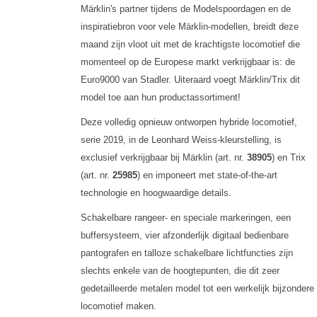
Märklin's partner tijdens de Modelspoordagen en de
inspiratiebron voor vele Märklin-modellen, breidt deze
maand zijn vloot uit met de krachtigste locomotief die
momenteel op de Europese markt verkrijgbaar is: de
Euro9000 van Stadler. Uiteraard voegt Märklin/Trix dit
model toe aan hun productassortiment!
Deze volledig opnieuw ontworpen hybride locomotief,
serie 2019, in de Leonhard Weiss-kleurstelling, is
exclusief verkrijgbaar bij Märklin (art. nr.
38905
) en Trix
(art. nr.
25985
) en imponeert met state-of-the-art
technologie en hoogwaardige details.
Schakelbare rangeer- en speciale markeringen, een
buffersysteem, vier afzonderlijk digitaal bedienbare
pantografen en talloze schakelbare lichtfuncties zijn
slechts enkele van de hoogtepunten, die dit zeer
gedetailleerde metalen model tot een werkelijk bijzondere
locomotief maken.