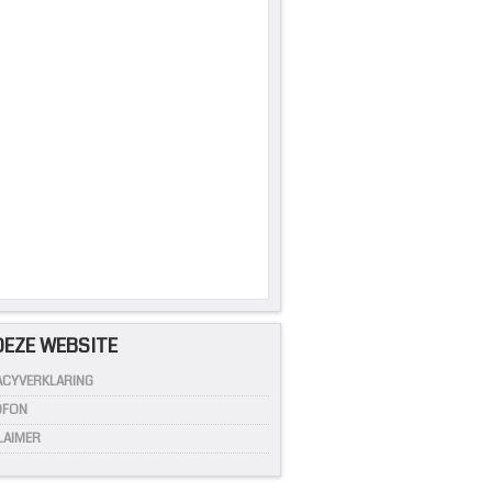
4
DEZE WEBSITE
ACYVERKLARING
OFON
LAIMER