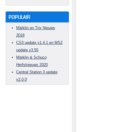
POPULAIR
Märklin en Trix Nieuws
2018
CS3 update v1.4.1 en MS2
update v3.55
Märklin & Schuco
Herfstnieuws 2020
Central Station 3 update
v2.0.0
n