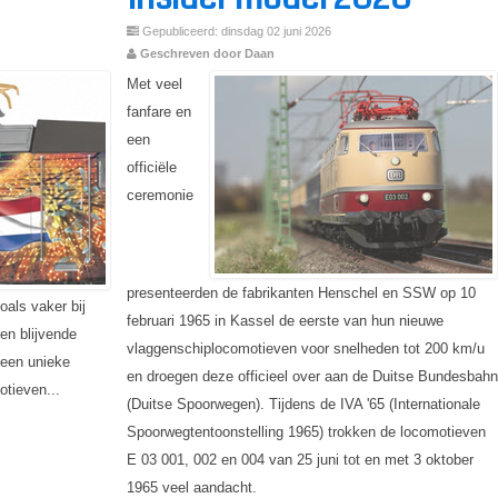
Gepubliceerd: dinsdag 02 juni 2026
Geschreven door Daan
Met veel
fanfare en
een
officiële
ceremonie
presenteerden de fabrikanten Henschel en SSW op 10
oals vaker bij
februari 1965 in Kassel de eerste van hun nieuwe
en blijvende
vlaggenschiplocomotieven voor snelheden tot 200 km/u
 een unieke
en droegen deze officieel over aan de Duitse Bundesbah
otieven...
(Duitse Spoorwegen). Tijdens de IVA '65 (Internationale
Spoorwegtentoonstelling 1965) trokken de locomotieven
E 03 001, 002 en 004 van 25 juni tot en met 3 oktober
1965 veel aandacht.