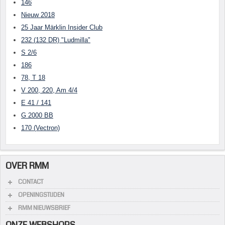
146
Nieuw 2018
25 Jaar Märklin Insider Club
232 (132 DR) "Ludmilla"
S 2/6
186
78, T 18
V 200, 220, Am 4/4
E 41 / 141
G 2000 BB
170 (Vectron)
OVER RMM
CONTACT
OPENINGSTIJDEN
RMM NIEUWSBRIEF