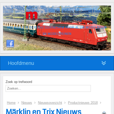
HÉT ADRES IN DE REGIO GORINCHEM VOOR AL UW MODELBOUW
EN MODELTREINEN
Hoofdmenu
Zoek op trefwoord
Home
Nieuws
Nieuwsoverzicht
Productnieuws 2018
Märklin en Trix Nieuws