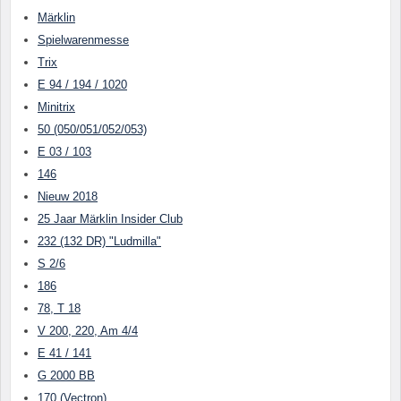
Märklin
Spielwarenmesse
Trix
E 94 / 194 / 1020
Minitrix
50 (050/051/052/053)
E 03 / 103
146
Nieuw 2018
25 Jaar Märklin Insider Club
232 (132 DR) "Ludmilla"
S 2/6
186
78, T 18
V 200, 220, Am 4/4
E 41 / 141
G 2000 BB
170 (Vectron)