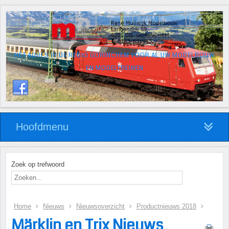
HÉT ADRES IN DE REGIO GORINCHEM VOOR AL UW MODELBOUW
EN MODELTREINEN
Hoofdmenu
Zoek op trefwoord
Home
Nieuws
Nieuwsoverzicht
Productnieuws 2018
Märklin en Trix Nieuws