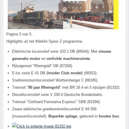
Pagina 3 van 5
Highlights uit het Märklin Spoor Z programma:
Elektrische locomotief serie 103.1 DB (88544). Met
nieuwe
generatie motor
en
verlichte machineruimte
.
Rijtuigenset "Rheingold" DB (87269).
E-loc serie E 41 DB (
Insider Club model
) (88353).
Sneltreinstoomlocomotief Württemberger C (88185).
Treinset "
90 jaar Rheingold
" met BR 18.4 en 5 rijtuigen (81332).
Diesellocomotief serie V 200.0 Deutsche Bundesbahn.
Treinset "Gotthard Panorama Express" SBB (81594).
Zware elektrische goederentreinlocomtief E 94 056
(museumlocomotief).
Beperkte oplage
, geleverd in
houten box
.