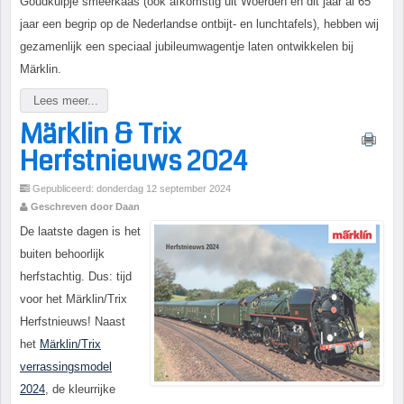
Goudkuipje smeerkaas (ook afkomstig uit Woerden en dit jaar al 65
jaar een begrip op de Nederlandse ontbijt- en lunchtafels), hebben wij
gezamenlijk een speciaal jubileumwagentje laten ontwikkelen bij
Märklin.
Lees meer...
Märklin & Trix
Herfstnieuws 2024
Gepubliceerd: donderdag 12 september 2024
Geschreven door Daan
De laatste dagen is het
buiten behoorlijk
herfstachtig. Dus: tijd
voor het Märklin/Trix
Herfstnieuws! Naast
het
Märklin/Trix
verrassingsmodel
2024
, de kleurrijke