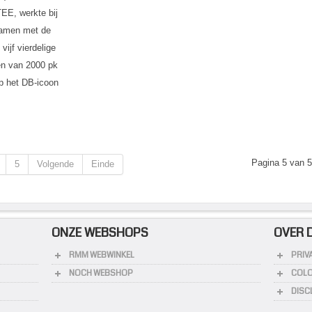
TEE, werkte bij
 samen met de
ijf vierdelige
en van 2000 pk
p het DB-icoon
Pagina 5 van 
5
Volgende
Einde
ONZE WEBSHOPS
OVER 
RMM WEBWINKEL
PRIV
NOCH WEBSHOP
COL
DISC