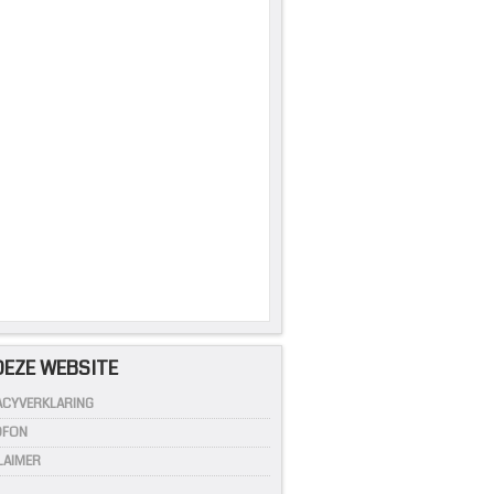
5
DEZE WEBSITE
ACYVERKLARING
OFON
LAIMER