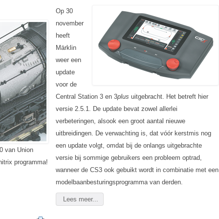
Op 30
november
heeft
Märklin
weer een
update
voor de
Central Station 3 en 3
plus
uitgebracht. Het betreft hier
versie 2.5.1. De update bevat zowel allerlei
verbeteringen, alsook een groot aantal nieuwe
uitbreidingen. De verwachting is, dat vóór kerstmis nog
een update volgt, omdat bij de onlangs uitgebrachte
0 van Union
versie bij sommige gebruikers een probleem optrad,
nitrix programma!
wanneer de CS3 ook gebuikt wordt in combinatie met een
modelbaanbesturingsprogramma van derden.
Lees meer...