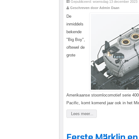
Gepubliceerd: woensdag 13 december 2023
Geschreven door Admin Daan
De
inmiddels
bekende
"Big Boy",
oftewel de
grote
Amerikaanse stoomlocomotief serie 400
Pacific, komt komend jaar ook in het Mi
Lees meer...
Eerste Märklin en