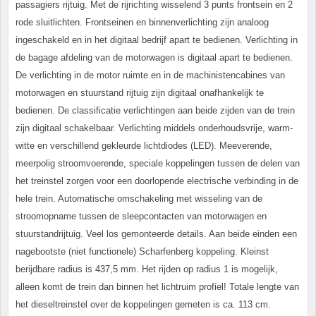
passagiers rijtuig. Met de rijrichting wisselend 3 punts frontsein en 2
rode sluitlichten. Frontseinen en binnenverlichting zijn analoog
ingeschakeld en in het digitaal bedrijf apart te bedienen. Verlichting in
de bagage afdeling van de motorwagen is digitaal apart te bedienen.
De verlichting in de motor ruimte en in de machinistencabines van
motorwagen en stuurstand rijtuig zijn digitaal onafhankelijk te
bedienen. De classificatie verlichtingen aan beide zijden van de trein
zijn digitaal schakelbaar. Verlichting middels onderhoudsvrije, warm-
witte en verschillend gekleurde lichtdiodes (LED). Meeverende,
meerpolig stroomvoerende, speciale koppelingen tussen de delen van
het treinstel zorgen voor een doorlopende electrische verbinding in de
hele trein. Automatische omschakeling met wisseling van de
stroomopname tussen de sleepcontacten van motorwagen en
stuurstandrijtuig. Veel los gemonteerde details. Aan beide einden een
nagebootste (niet functionele) Scharfenberg koppeling. Kleinst
berijdbare radius is 437,5 mm. Het rijden op radius 1 is mogelijk,
alleen komt de trein dan binnen het lichtruim profiel! Totale lengte van
het dieseltreinstel over de koppelingen gemeten is ca. 113 cm.