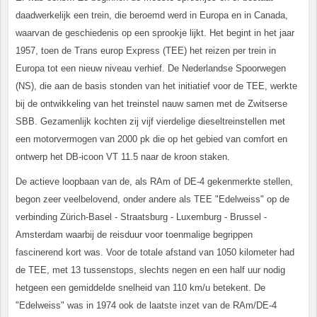
daadwerkelijk een trein, die beroemd werd in Europa en in Canada,
waarvan de geschiedenis op een sprookje lijkt. Het begint in het jaar
1957, toen de Trans europ Express (TEE) het reizen per trein in
Europa tot een nieuw niveau verhief. De Nederlandse Spoorwegen
(NS), die aan de basis stonden van het initiatief voor de TEE, werkte
bij de ontwikkeling van het treinstel nauw samen met de Zwitserse
SBB. Gezamenlijk kochten zij vijf vierdelige dieseltreinstellen met
een motorvermogen van 2000 pk die op het gebied van comfort en
ontwerp het DB-icoon VT 11.5 naar de kroon staken.
De actieve loopbaan van de, als RAm of DE-4 gekenmerkte stellen,
begon zeer veelbelovend, onder andere als TEE "Edelweiss" op de
verbinding Zürich-Basel - Straatsburg - Luxemburg - Brussel -
Amsterdam waarbij de reisduur voor toenmalige begrippen
fascinerend kort was. Voor de totale afstand van 1050 kilometer had
de TEE, met 13 tussenstops, slechts negen en een half uur nodig
hetgeen een gemiddelde snelheid van 110 km/u betekent. De
"Edelweiss" was in 1974 ook de laatste inzet van de RAm/DE-4