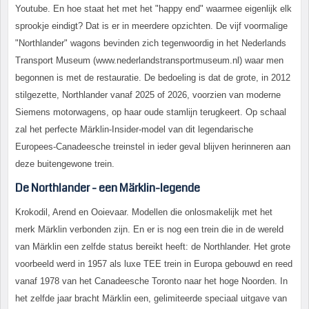
Youtube. En hoe staat het met het "happy end" waarmee eigenlijk elk
sprookje eindigt? Dat is er in meerdere opzichten. De vijf voormalige
"Northlander" wagons bevinden zich tegenwoordig in het Nederlands
Transport Museum (www.nederlandstransportmuseum.nl) waar men
begonnen is met de restauratie. De bedoeling is dat de grote, in 2012
stilgezette, Northlander vanaf 2025 of 2026, voorzien van moderne
Siemens motorwagens, op haar oude stamlijn terugkeert. Op schaal
zal het perfecte Märklin-Insider-model van dit legendarische
Europees-Canadeesche treinstel in ieder geval blijven herinneren aan
deze buitengewone trein.
De Northlander - een Märklin-legende
Krokodil, Arend en Ooievaar. Modellen die onlosmakelijk met het
merk Märklin verbonden zijn. En er is nog een trein die in de wereld
van Märklin een zelfde status bereikt heeft: de Northlander. Het grote
voorbeeld werd in 1957 als luxe TEE trein in Europa gebouwd en reed
vanaf 1978 van het Canadeesche Toronto naar het hoge Noorden. In
het zelfde jaar bracht Märklin een, gelimiteerde speciaal uitgave van