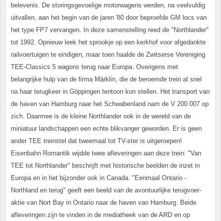
belevenis. De storingsgevoelige motorwagens werden, na veelvuldig
uitvallen, aan het begin van de jaren '80 door beproefde GM locs van
het type FP7 vervangen. In deze samenstelling reed de "Northlander"
tot 1992. Opnieuw leek het sprookje op een kerkhof voor afgedankte
railvoertuigen te eindigen, maar toen haalde de Zwitserse Vereniging
TEE-Classics 5 wagons terug naar Europa. Overigens met
belangrijke hulp van de firma Märklin, die de beroemde trein al snel
na haar terugkeer in Göppingen tentoon kon stellen. Het transport van
de haven van Hamburg naar het Schwabenland nam de V 200 007 op
zich. Daarmee is de kleine Northlander ook in de wereld van de
miniatuur landschappen een echte blikvanger geworden. Er is geen
ander TEE treinstel dat tweemaal tot TV-ster is uitgeroepen!
Eisenbahn Romantik wijdde twee afleveringen aan deze trein: "Van
TEE tot Northlander" beschrijft met historische beelden de inzet in
Europa en in het bijzonder ook in Canada. "Eenmaal Ontario -
Northland en terug" geeft een beeld van de avontuurlijke terugvoer-
aktie van Nort Bay in Ontario naar de haven van Hamburg. Beide
afleveringen zijn te vinden in de mediatheek van de ARD en op