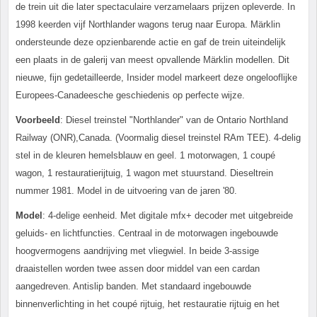
de trein uit die later spectaculaire verzamelaars prijzen opleverde. In
1998 keerden vijf Northlander wagons terug naar Europa. Märklin
ondersteunde deze opzienbarende actie en gaf de trein uiteindelijk
een plaats in de galerij van meest opvallende Märklin modellen. Dit
nieuwe, fijn gedetailleerde, Insider model markeert deze ongelooflijke
Europees-Canadeesche geschiedenis op perfecte wijze.
Voorbeeld
: Diesel treinstel "Northlander" van de Ontario Northland
Railway (ONR),Canada. (Voormalig diesel treinstel RAm TEE). 4-delig
stel in de kleuren hemelsblauw en geel. 1 motorwagen, 1 coupé
wagon, 1 restauratierijtuig, 1 wagon met stuurstand. Dieseltrein
nummer 1981. Model in de uitvoering van de jaren '80.
Model
: 4-delige eenheid. Met digitale mfx+ decoder met uitgebreide
geluids- en lichtfuncties. Centraal in de motorwagen ingebouwde
hoogvermogens aandrijving met vliegwiel. In beide 3-assige
draaistellen worden twee assen door middel van een cardan
aangedreven. Antislip banden. Met standaard ingebouwde
binnenverlichting in het coupé rijtuig, het restauratie rijtuig en het