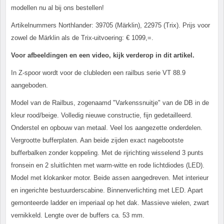
modellen nu al bij ons bestellen!
Artikelnummers Northlander: 39705 (Märklin), 22975 (Trix). Prijs voor
zowel de Märklin als de Trix-uitvoering: € 1099,=.
Voor afbeeldingen en een video, kijk verderop in dit artikel.
In Z-spoor wordt voor de clubleden een railbus serie VT 88.9
aangeboden.
Model van de Railbus, zogenaamd "Varkenssnuitje" van de DB in de
kleur rood/beige. Volledig nieuwe constructie, fijn gedetailleerd.
Onderstel en opbouw van metaal. Veel los aangezette onderdelen.
Vergrootte bufferplaten. Aan beide zijden exact nagebootste
bufferbalken zonder koppeling. Met de rijrichting wisselend 3 punts
fronsein en 2 sluitlichten met warm-witte en rode lichtdiodes (LED).
Model met klokanker motor. Beide assen aangedreven. Met interieur
en ingerichte bestuurderscabine. Binnenverlichting met LED. Apart
gemonteerde ladder en imperiaal op het dak. Massieve wielen, zwart
vernikkeld. Lengte over de buffers ca. 53 mm.