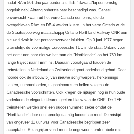
nadat RAm 501 drie jaar eerder als TEE "Bavaria"bij een ernstig
ongeluk nabij Aitrang onherstelbaar beschadigd was. Geheel
onverwacht kwam uit het verre Canada een prins, die de
overgebleven RAm en DE-4 wakker kuste. In het verre Ontario wilde
de Staatsspoorweg maatschappij Ontario Northland Railway ONR een
nieuw tijdvak in het personenvervoer inluiden. Op 9 juni 1977 begon
uiteindelijk de voormalige Europeesche TEE in de staat Ontario voor
het eerst aan haar nieuwe bestaan als "Northlander" op het 750 km
lange traject naar Timmins. Daaraan voorafgaand hadden de
treinstellen in Nederland en Zwitserland groot onderhoud gehad. Daar
hoorde ook de inbouw bij van nieuwe schijnwerpers, herkennings
lichten, nummerborden, signaalhoorns en bellen volgens de
Canadeesche voorschriften. Ook kregen de rijtuigen nog in hun oude
vaderland de elegante kleuren geel en blauw van de ONR. De TEE
treinstellen werden snel een succesnummer, zeker omdat de
"Northlander" door een sprookjesachtig landschap reed. De reistijd
van ongeveer 11 uur was voor Canadeesche begrippen zeer
acceptabel. Belangrijker vond men de ongewoon comfortabele reis-