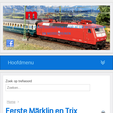
HÉT ADRES IN DE REGIO GORINCHEM VOOR AL UW MODELBOUW
EN MODELTREINEN
Hoofdmenu
Zoek op trefwoord
Home
Eerste Märklin en Trix