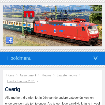
HÉT ADRES IN DE REGIO GORINCHEM VOOR AL UW MODELBOUW
EN MODELTREINEN
Hoofdmenu
Home
Assortiment
Nieuws
Laatste nieuws
Productnieuws 2021
Overig
Alle merken, die wie niet in één van de andere categoriën kunnen
onderbrengen, zie je hieronder. Als je een logo aanklikt, krijg je in veel