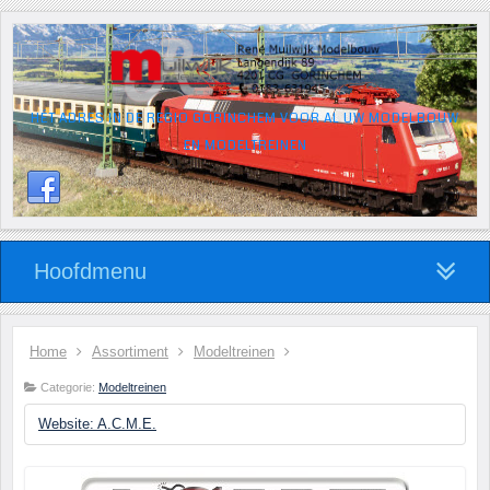
HÉT ADRES IN DE REGIO GORINCHEM VOOR AL UW MODELBOUW
EN MODELTREINEN
Hoofdmenu
Home
Assortiment
Modeltreinen
Categorie:
Modeltreinen
Website: A.C.M.E.