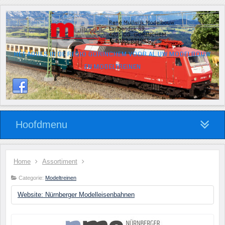
HÉT ADRES IN DE REGIO GORINCHEM VOOR AL UW MODELBOUW
EN MODELTREINEN
Hoofdmenu
Home
Assortiment
Categorie:
Modeltreinen
Website: Nürnberger Modelleisenbahnen