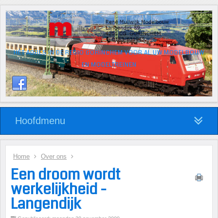
HÉT ADRES IN DE REGIO GORINCHEM VOOR AL UW MODELBOUW
EN MODELTREINEN
Hoofdmenu
Home
Over ons
Een droom wordt
werkelijkheid -
Langendijk