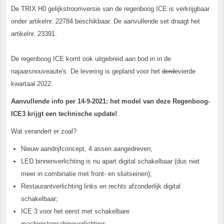
De TRIX H0 gelijkstroomversie van de regenboog ICE is verkrijgbaar
onder artikelnr. 22784 beschikbaar. De aanvullende set draagt ​​het
artikelnr. 23391.
De regenboog ICE komt ook uitgebreid aan bod in in de
najaarsnouveaute's. De levering is gepland voor het
derde
vierde
kwartaal 2022.
Aanvullende info per 14-9-2021: het model van deze Regenboog-
ICE3 krijgt een technische update!
Wat verandert er zoal?
Nieuw aandrijfconcept, 4 assen aangedreven;
LED binnenverlichting is nu apart digital schakelbaar (dus niet
meer in combinatie met front- en sluitseinen);
Restaurantverlichting links en rechts afzonderlijk digital
schakelbaar;
ICE 3 voor het eerst met schakelbare
machinistencabineverlichting;