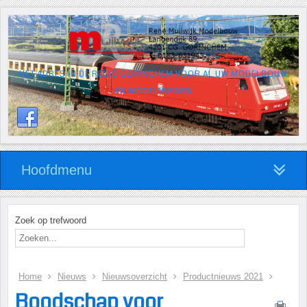
HÉT ADRES IN DE REGIO GORINCHEM VOOR AL UW MODELBOUW
EN MODELTREINEN
Hoofdmenu
Zoek op trefwoord
Home
Nieuws
Nieuwsoverzicht
Productnieuws 2021
Boodschap voor