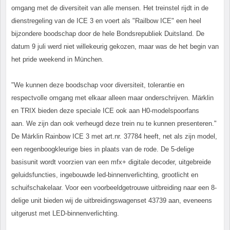
omgang met de diversiteit van alle mensen. Het treinstel rijdt in de
dienstregeling van de ICE 3 en voert als "Railbow ICE" een heel
bijzondere boodschap door de hele Bondsrepubliek Duitsland. De
datum 9 juli werd niet willekeurig gekozen, maar was de het begin van
het pride weekend in München.
"We kunnen deze boodschap voor diversiteit, tolerantie en
respectvolle omgang met elkaar alleen maar onderschrijven. Märklin
en TRIX bieden deze speciale ICE ook aan H0-modelspoorfans
aan. We zijn dan ook verheugd deze trein nu te kunnen presenteren."
De Märklin Rainbow ICE 3 met art.nr. 37784 heeft, net als zijn model,
een regenboogkleurige bies in plaats van de rode. De 5-delige
basisunit wordt voorzien van een mfx+ digitale decoder, uitgebreide
geluidsfuncties, ingebouwde led-binnenverlichting, grootlicht en
schuifschakelaar. Voor een voorbeeldgetrouwe uitbreiding naar een 8-
delige unit bieden wij de uitbreidingswagenset 43739 aan, eveneens
uitgerust met LED-binnenverlichting.