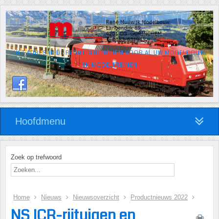
HÉT ADRES IN DE REGIO GORINCHEM VOOR AL UW MODELBOUW
EN MODELTREINEN
Hoofdmenu
Zoek op trefwoord
Home
Nieuws
Nieuwsoverzicht
Productnieuws 2022
NS ICR-rijtuigen en