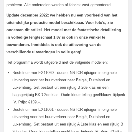
probleem. Alle onderdelen worden af fabriek vast gemonteerd.
Update december 2022: we hebben nu een voorbeeld van het
uiteindelijke productie model beschikbaar. Voor foto's, zie
onderaan dit artikel. Het model met de fantastische detaillering
in volledige lengteschaal 1:87 is ook in onze winkel te
bewonderen. Inmiddels is ook de uitlevering van de
verschillende uitvoeringen in volle gang!
Het programma wordt uitgebreid met de volgende modellen:
Bestelnummer EX11060 - duoset NS ICR rijtuigen in originele
uitvoering voor het buurtverkeer naar België, Duitsland en
Luxemburg. Set bestaat uit een rijtuig B 2
de
klas en een
bagagerijtuig BKD 2
de
klas. Oude kleurstelling geel/blauw, tijdperk
IV. Prijs: €159,=.
Bestelnummer EX11061 - duoset NS ICR rijtuigen in originele
uitvoering voor het buurtverkeer naar België, Duitsland en
Luxemburg. Set bestaat uit een rijtuig A 1
ste
klas en een rijtuig B
2
de
klas. Oude kleurstelling geel/blauw, tijdperk IV. Prijs: €159,=.