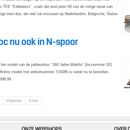
m TEE "Edelweiss", zoals die eind jaren 50 van de vorige eeuw van
ge trein dus, die niet zal misstaan op Nederlandse, Belgische, Duitse
oc nu ook in N-spoor
het model van de jubileumloc "160 Jahre Märklin" (locnummer 101
initrix model met artikelnummer T16086 is vanaf nu te bestellen.
 299,99.
Volgende
Einde
ONZE WEBSHOPS
OVER 