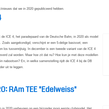
ductnieuws dat we in 2020 gepubliceerd hebben.
4
at de ICE 4, het paradepaard van de Deutsche Bahn, in 2020 als model
s. Zoals aangekondigd, verschijnt er een 5-delige basisset, een
een los tussenrijtuig. In december is een tweede variant van de ICE 4
everd zal worden. Maar hoe zit dat nu? Hoe kun je met deze modellen
n nabootsen? En, in welke samenstelling rijdt de ICE 4 bij de DB
er uit te leggen.
20: RAm TEE "Edelweiss"
h in 2020 verheugen op een bijzonder mooi eerste clubmodel. Het