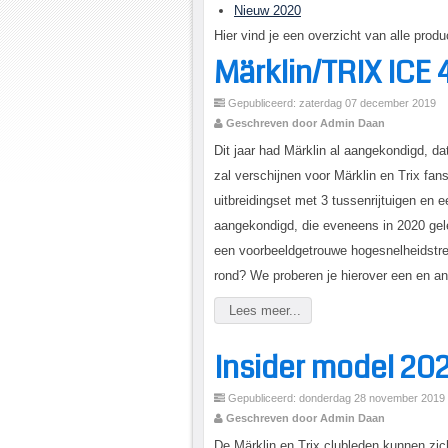
Nieuw 2020
Hier vind je een overzicht van alle pro
Märklin/TRIX ICE 
Gepubliceerd: zaterdag 07 december 2019
Geschreven door Admin Daan
Dit jaar had Märklin al aangekondigd, d
zal verschijnen voor Märklin en Trix fan
uitbreidingset met 3 tussenrijtuigen en 
aangekondigd, die eveneens in 2020 gel
een voorbeeldgetrouwe hogesnelheidstrei
rond? We proberen je hierover een en and
Lees meer...
Insider model 20
Gepubliceerd: donderdag 28 november 2019
Geschreven door Admin Daan
De Märklin en Trix clubleden kunnen zic