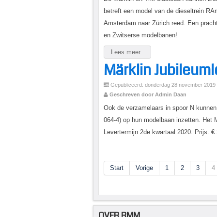
betreft een model van de dieseltrein RA
Amsterdam naar Zürich reed. Een prachti
en Zwitserse modelbanen!
Lees meer...
Märklin Jubileuml
Gepubliceerd: donderdag 28 november 2019
Geschreven door Admin Daan
Ook de verzamelaars in spoor N kunnen 
064-4) op hun modelbaan inzetten. Het M
Levertermijn 2de kwartaal 2020. Prijs: €
Start
Vorige
1
2
3
4
OVER RMM