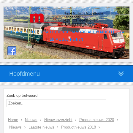
HÉT ADRES IN DE REGIO GORINCHEM VOOR AL UW MODELBOUW
EN MODELTREINEN
Hoofdmenu
Zoek op trefwoord
Home
Nieuws
Nieuwsoverzicht
Productnieuws 2020
Nieuws
Laatste nieuws
Productnieuws 2018