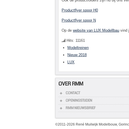
Ook de productfolders zijn nu bij ons ve
Productflyer spoor H0
Productflyer spoor N
Op de
website van LUX Modellbau
vind 
Hits: 11161
Modeltreinen
Nieuw 2018
LUX
OVER RMM
CONTACT
OPENINGSTIJDEN
RMM NIEUWSBRIEF
©2011-2026 René Muilwijk Modelbouw, Gorin