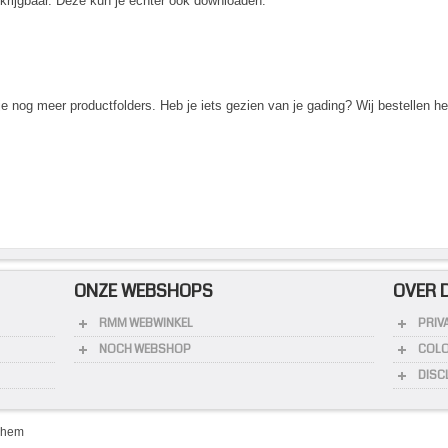
rkrijgbaar. Deze kun je echter ook downloaden:
je nog meer productfolders. Heb je iets gezien van je gading? Wij bestellen he
ONZE WEBSHOPS
OVER 
RMM WEBWINKEL
PRIV
NOCH WEBSHOP
COL
DISC
chem