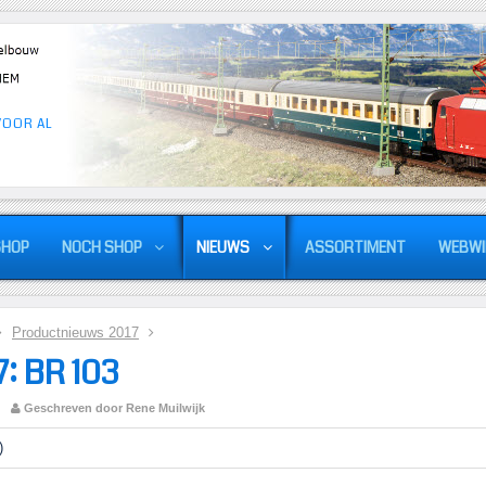
VOOR AL
SHOP
NOCH SHOP
NIEUWS
ASSORTIMENT
WEBWI
Productnieuws 2017
7: BR 103
Geschreven door Rene Muilwijk
)