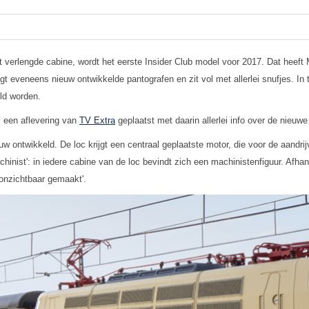
t verlengde cabine, wordt het eerste Insider Club model voor 2017. Dat heef
jgt eveneens nieuw ontwikkelde pantografen en zit vol met allerlei snufjes. I
eld worden.
l een aflevering van
TV Extra
geplaatst met daarin allerlei info over de nieu
 ontwikkeld. De loc krijgt een centraal geplaatste motor, die voor de aandrijv
hinist': in iedere cabine van de loc bevindt zich een machinistenfiguur. Afhanke
'onzichtbaar gemaakt'.