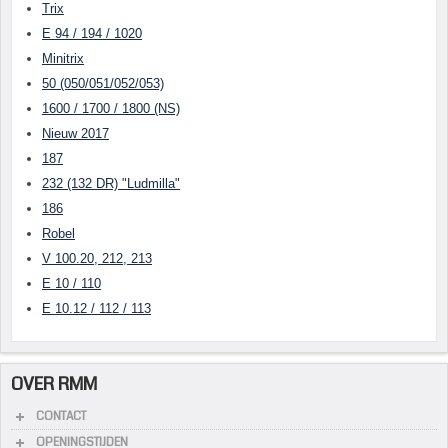
Trix
E 94 / 194 / 1020
Minitrix
50 (050/051/052/053)
1600 / 1700 / 1800 (NS)
Nieuw 2017
187
232 (132 DR) "Ludmilla"
186
Robel
V 100.20, 212, 213
E 10 / 110
E 10.12 / 112 / 113
OVER RMM
CONTACT
OPENINGSTIJDEN