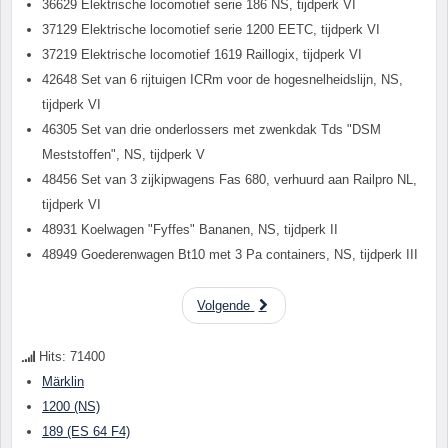
36629 Elektrische locomotief serie 186 NS, tijdperk VI
37129 Elektrische locomotief serie 1200 EETC, tijdperk VI
37219 Elektrische locomotief 1619 Raillogix, tijdperk VI
42648 Set van 6 rijtuigen ICRm voor de hogesnelheidslijn, NS,
tijdperk VI
46305 Set van drie onderlossers met zwenkdak Tds "DSM
Meststoffen", NS, tijdperk V
48456 Set van 3 zijkipwagens Fas 680, verhuurd aan Railpro NL,
tijdperk VI
48931 Koelwagen "Fyffes" Bananen, NS, tijdperk II
48949 Goederenwagen Bt10 met 3 Pa containers, NS, tijdperk III
Volgende
Hits: 71400
Märklin
1200 (NS)
189 (ES 64 F4)