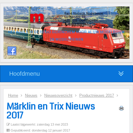
HÉT ADRES IN DE REGIO GORINCHEM VOOR AL UW MODELBOUW
EN MODELTREINEN
Hoofdmenu
Home
Nieuws
Nieuwsoverzicht
Productnieuws 2017
Märklin en Trix Nieuws
2017
Laatst bijgewerkt: zaterdag 13 mei 2023
Gepubliceerd: donderdag 12 januari 2017