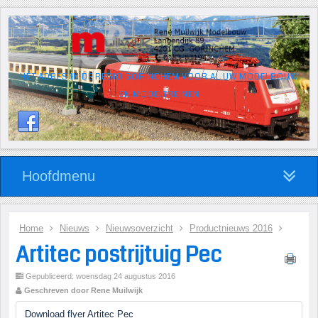
HÉT ADRES IN DE REGIO GORINCHEM VOOR AL UW MODELBOUW
EN MODELTREINEN
Hoofdmenu
Home
Nieuws
Nieuwsoverzicht
Productnieuws 2016
Artitec postrijtuig Pec
Gepubliceerd: woensdag 24 augustus 2016
Geschreven door Rene Muilwijk
Download flyer Artitec Pec